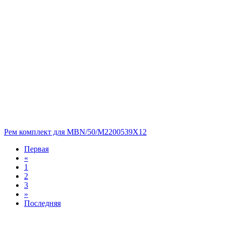
Рем комплект для MBN/50/M2200539X12
Первая
«
1
2
3
»
Последняя