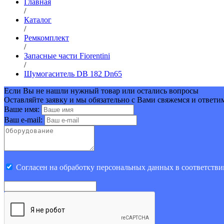
Главная
/
Каталог
/
Ремкомплект
/
Запасные части Fiorentini
/
Шумогаситель DB 182 Dn65
Если Вы не нашли нужный товар или остались вопросы
Оставляйте заявку и мы обязательно с Вами свяжемся и ответи
Ваше имя:
Ваш e-mail:
Cогласен на обработку персональных данных в соответстви