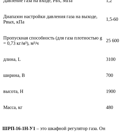
Давление газа на входе, Рвх, МПа
1,2
Диапазон настройки давления газа на выходе,
1,5-60
Рвых, кПа
Пропускная способность (для газа плотностью g
25 600
= 0,73 кг/м³), м³/ч
длина, L
3100
ширина, B
700
высота, H
1900
Масса, кг
480
ШРП-16-1Н-У1
– это шкафной регулятор газа. Он