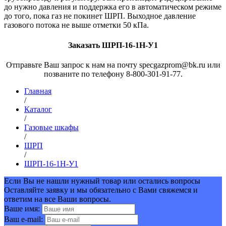
до нужно давления и поддержка его в автоматическом режиме
до того, пока газ не покинет ШРП. Выходное давление
газового потока не выше отметки 50 кПа.
Заказать ШРП-16-1Н-У1
Отправьте Ваш запрос к нам на почту specgazprom@bk.ru или
позваните по телефону 8-800-301-91-77.
Главная
/
Каталог
/
Газовые шкафы
/
ШРП
/
ШРП-16-1Н-У1
Если Вы не нашли нужный товар или остались вопросы
Оставляйте заявку и мы обязательно с Вами свяжемся и
ответим на все Ваши вопросы.
Ваше имя:
Ваш e-mail: