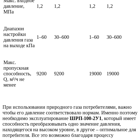
Макс. входное
давление,
1,2
1,2
1,2
1,2
МПа
Диапазон
настройки
1–60
30–600
1–60
30–600
давления газа
на выходе кПа
Макс.
пропускная
способность,
9200
9200
19000
19000
Q, м³/ч не
менее
При использовании природного газа потребителями, важно
чтобы его давление соответствовало нормам. Именно поэтому
необходимо эксплуатирование
ШРП-100-2У1
, который имеет
способность преобразовывать одно значение давления,
находящегося на высоком уровне, в другое – оптимальное для
потребителя. Все это возможно благодаря процессу