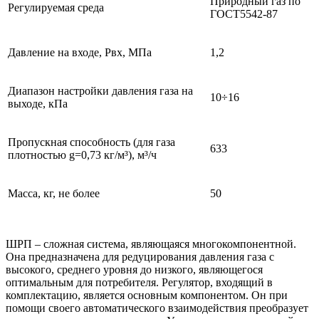
Природный газ по
Регулируемая среда
ГОСТ5542-87
Давление на входе, Pвх, МПа
1,2
Диапазон настройки давления газа на
10÷16
выходе, кПа
Пропускная способность (для газа
633
плотностью g=0,73 кг/м³), м³/ч
Масса, кг, не более
50
ШРП – сложная система, являющаяся многокомпонентной.
Она предназначена для редуцирования давления газа с
высокого, среднего уровня до низкого, являющегося
оптимальным для потребителя. Регулятор, входящий в
комплектацию, является основным компонентом. Он при
помощи своего автоматического взаимодействия преобразует