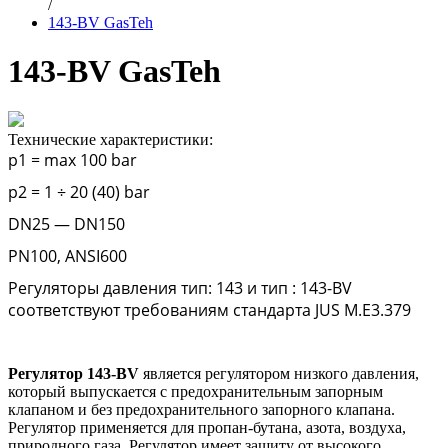
/
143-BV GasTeh
143-BV GasTeh
Технические характеристики:
p1 = max 100 bar
p2 = 1 ÷ 20 (40) bar
DN
25 —
DN
150
PN
100,
ANSI
600
Регуляторы давления тип: 143 и тип : 143-BV
соответствуют требованиям стандарта JUS M.E3.379
Регулятор 143-BV
является регулятором низкого давления,
который выпускается с предохранительным запорным
клапаном и без предохранительного запорного клапана.
Регулятор применяется для пропан-бутана, азота, воздуха,
природного газа. Регулятор имеет защиту от высокого