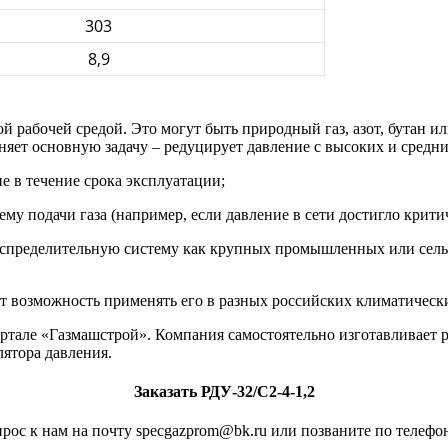
303
8,9
й рабочей средой. Это могут быть природный газ, азот, бутан и
яет основную задачу – редуцирует давление с высоких и средних
е в течение срока эксплуатации;
му подачи газа (например, если давление в сети достигло крити
распределительную систему как крупных промышленных или сель
т возможность применять его в разных российских климатических
ртале «Газмашстрой». Компания самостоятельно изготавливает р
лятора давления.
Заказать РДУ-32/С2-4-1,2
рос к нам на почту specgazprom@bk.ru или позваните по телефон