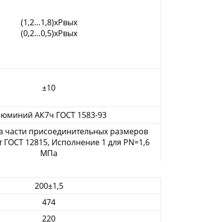
(1,2…1,8)хРвых
(0,2…0,5)хРвых
±10
люминий АК7ч ГОСТ 1583-93
в части присоединительных размеров
т ГОСТ 12815, Исполнение 1 для PN=1,6
МПа
200±1,5
474
220