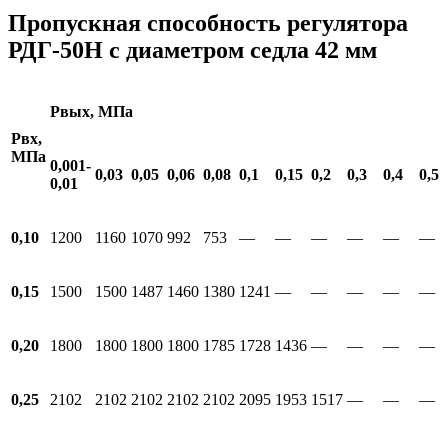
Пропускная способность регулятора
РДГ-50Н с диаметром седла 42 мм
Рвых, МПа
Рвх,
МПа
0,001-
0,03
0,05
0,06
0,08
0,1
0,15
0,2
0,3
0,4
0,5
0,01
0,10
1200
1160
1070
992
753
—
—
—
—
—
—
0,15
1500
1500
1487
1460
1380
1241
—
—
—
—
—
0,20
1800
1800
1800
1800
1785
1728
1436
—
—
—
—
0,25
2102
2102
2102
2102
2102
2095
1953
1517
—
—
—