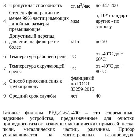
3
3
Пропускная способность
до 347 200
ст. м
/час
Степень фильтрации не
5; 10* стандарт
менее 99% частиц имеющих
4
мкм
другие - по
линейные размеры
запросу
превышающие
Допустимый перепад
5
давления на фильтре не
кПа
до 50
более
от -40°С до +
6
Температура рабочей среды
°С
60°С
Температура окружающей
от -40°С до +
7
°С
среды
80°С
фланцевый
Способ присоединения к
8
по ГОСТ
трубопроводу
33259-2015
9
Средний срок службы
лет
40
Газовые фильтры РЕД-С-6-2-400 – это современные,
надежные устройства, предназначенные для очистки
природного газа от различных механических примесей: песка,
пыли, металлических частиц, ржавчины. Прибор
устанавливается на магистральных газопроводах,