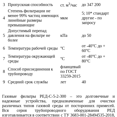
3
3
Пропускная способность
до 347 200
ст. м
/час
Степень фильтрации не
5; 10* стандарт
менее 99% частиц имеющих
4
мкм
другие - по
линейные размеры
запросу
превышающие
Допустимый перепад
5
давления на фильтре не
кПа
до 50
более
от -40°С до +
6
Температура рабочей среды
°С
60°С
Температура окружающей
от -40°С до +
7
°С
среды
80°С
фланцевый
Способ присоединения к
8
по ГОСТ
трубопроводу
33259-2015
9
Средний срок службы
лет
40
Газовые фильтры РЕД-С-5-2-300 – это долговечные и
надежные устройства, предназначенные для очистки
различных типов газовой среды от посторонних примесей.
Вся серия трубопроводного оборудования РЕД
изготавливается в соответствии с ТУ 3683-001-28494535-2018,