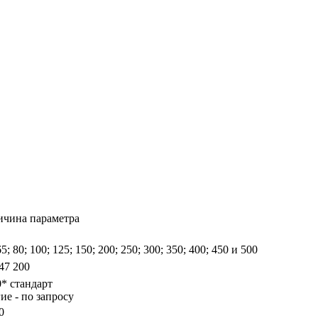
ичина параметра
65; 80; 100; 125; 150; 200; 250; 300; 350; 400; 450 и 500
47 200
0* стандарт
ие - по запросу
0