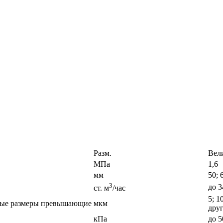
Разм.
Вел
МПа
1,6
мм
50; 
3
до 3
ст. м
/час
5; 1
ные размеры превышающие
мкм
друг
кПа
до 5