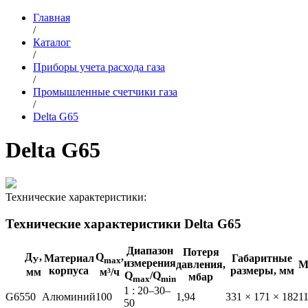
Главная
/
Каталог
/
Приборы учета расхода газа
/
Промышленные счетчики газа
/
Delta G65
Delta G65
Технические характеристики:
Технические характеристики Delta G65
Диапазон
Потеря
Д
,
Q
,
Материал
Габаритные
У
max
измерения
давления,
М
корпуса
размеры, мм
мм
м³/ч
Q
/Q
мбар
max
min
1 : 20–30–
G65
50
Алюминий
100
1,94
331 × 171 × 182
1
50