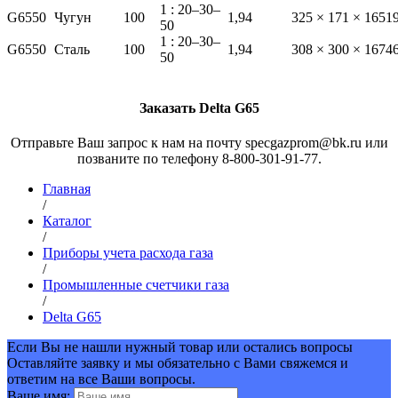
1 : 20–30–
G65
50
Чугун
100
1,94
325 × 171 × 165
1
50
1 : 20–30–
G65
50
Сталь
100
1,94
308 × 300 × 167
4
50
Заказать Delta G65
Отправьте Ваш запрос к нам на почту specgazprom@bk.ru или
позваните по телефону 8-800-301-91-77.
Главная
/
Каталог
/
Приборы учета расхода газа
/
Промышленные счетчики газа
/
Delta G65
Если Вы не нашли нужный товар или остались вопросы
Оставляйте заявку и мы обязательно с Вами свяжемся и
ответим на все Ваши вопросы.
Ваше имя: