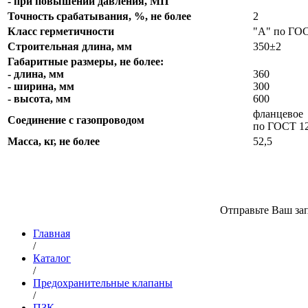
- при повышении давления, МП
Точность срабатывания, %, не более
2
Класс герметичности
"А" по ГО
Строительная длина, мм
350±2
Габаритные размеры, не более:
- длина, мм
360
- ширина, мм
300
- высота, мм
600
фланцевое
Соединение с газопроводом
по ГОСТ 1
Масса, кг, не более
52,5
Отправьте Ваш зап
Главная
/
Каталог
/
Предохранительные клапаны
/
ПЗК