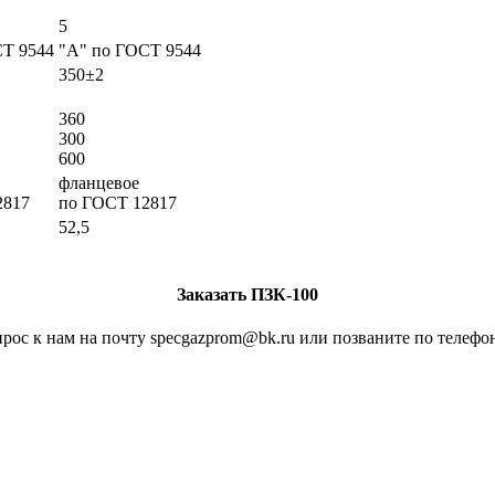
5
СТ 9544
"А" по ГОСТ 9544
350±2
360
300
600
фланцевое
2817
по ГОСТ 12817
52,5
Заказать ПЗК-100
рос к нам на почту specgazprom@bk.ru или позваните по телефон