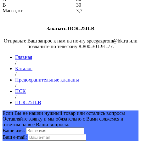
В
30
Масса, кг
3,7
Заказать ПСК-25П-В
Отправьте Ваш запрос к нам на почту specgazprom@bk.ru или
позваните по телефону 8-800-301-91-77.
Главная
/
Каталог
/
Предохранительные клапаны
/
ПСК
/
ПСК-25П-В
Если Вы не нашли нужный товар или остались вопросы
Оставляйте заявку и мы обязательно с Вами свяжемся и
ответим на все Ваши вопросы.
Ваше имя:
Ваш e-mail: