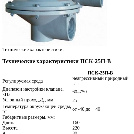
Технические характеристики:
Технические характеристики ПСК-25П-В
ПСК-25П-В
неагрессивный природный
Регулируемая среда
газ
Диапазон настройки клапана,
60–750
кПа
Условный проход
Д
, мм
25
у
Температура окружающей среды,
от -40 до +40
°С
Габаритные размеры, мм:
Длина
160
Высота
220
А
80