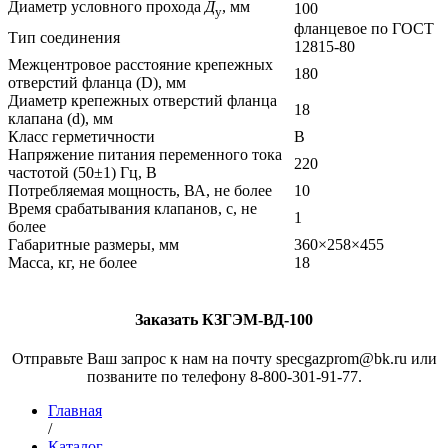
Диаметр условного прохода
Д
, мм
100
у
фланцевое по ГОСТ
Тип соединения
12815-80
Межцентровое расстояние крепежных
180
отверстий фланца (D), мм
Диаметр крепежных отверстий фланца
18
клапана (d), мм
Класс герметичности
В
Напряжение питания переменного тока
220
частотой (50±1) Гц, В
Потребляемая мощность, ВА, не более
10
Время срабатывания клапанов, с, не
1
более
Габаритные размеры, мм
360×258×455
Масса, кг, не более
18
Заказать КЗГЭМ-ВД-100
Отправьте Ваш запрос к нам на почту specgazprom@bk.ru или
позваните по телефону 8-800-301-91-77.
Главная
/
Каталог