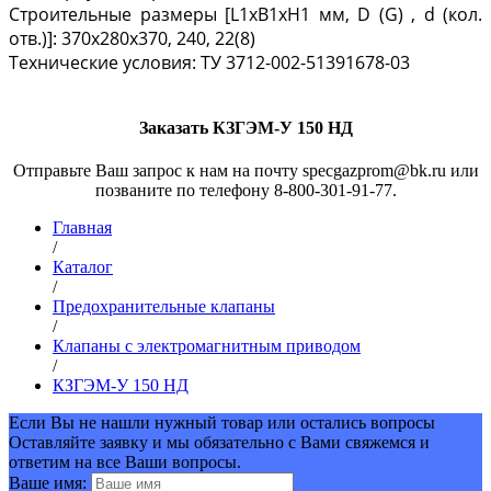
Строительные размеры [L1xB1xH1 мм, D (G) , d (кол.
отв.)]: 370x280x370, 240, 22(8)
Технические условия: ТУ 3712-002-51391678-03
Заказать КЗГЭМ-У 150 НД
Отправьте Ваш запрос к нам на почту specgazprom@bk.ru или
позваните по телефону 8-800-301-91-77.
Главная
/
Каталог
/
Предохранительные клапаны
/
Клапаны c электромагнитным приводом
/
КЗГЭМ-У 150 НД
Если Вы не нашли нужный товар или остались вопросы
Оставляйте заявку и мы обязательно с Вами свяжемся и
ответим на все Ваши вопросы.
Ваше имя: