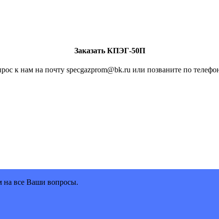
Заказать КПЭГ-50П
рос к нам на почту specgazprom@bk.ru или позваните по телефон
м на все Ваши вопросы.