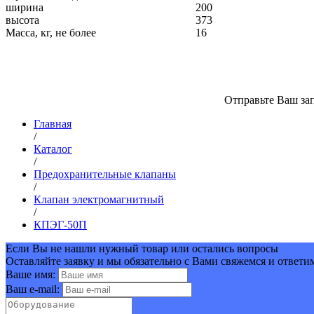
ширина
200
высота
373
Масса, кг, не более
16
Отправьте Ваш зап
Главная
/
Каталог
/
Предохранительные клапаны
/
Клапан электромагнитный
/
КПЭГ-50П
Если Вы не нашли нужный товар или остались вопросы
Оставляйте заявку и мы обязательно с Вами свяжемся и ответи
Ваше имя:
Ваш e-mail: