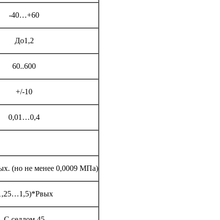
-40…+60
До1,2
60..600
+/-10
0,01…0,4
ых. (но не менее 0,0009 МПа)
1,25…1,5)*Рвых
С седлом 45