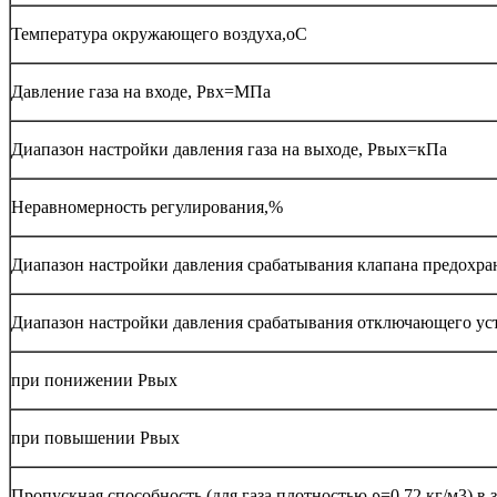
Температура окружающего воздуха,оС
Давление газа на входе, Рвх=МПа
Диапазон настройки давления газа на выходе, Рвых=кПа
Неравномерность регулирования,%
Диапазон настройки давления срабатывания клапана предохра
Диапазон настройки давления срабатывания отключающего уст
при понижении Рвых
при повышении Рвых
Пропускная способность (для газа плотностью ρ=0,72 кг/м3) в з