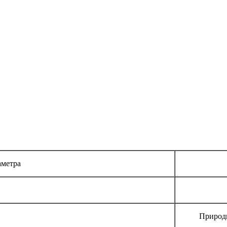
аметра
Природ