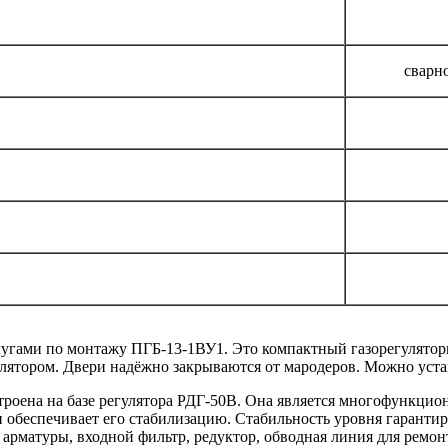
сварн
слугами по монтажу ПГБ-13-1ВУ1. Это компактный газорегулято
лятором. Двери надёжно закрываются от мародеров. Можно уста
строена на базе регулятора РДГ-50В. Она является многофункци
 и обеспечивает его стабилизацию. Стабильность уровня гарант
 арматуры, входной фильтр, редуктор, обводная линия для ремон