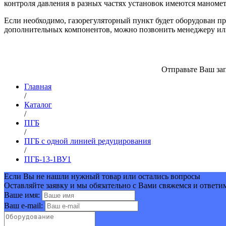
контроля давления в разных частях установок имеются маноме
Если необходимо, газорегуляторный пункт будет оборудован пр
дополнительных компонентов, можно позвонить менеджеру или
Отправьте Ваш зап
Главная
/
Каталог
/
ПГБ
/
ПГБ с одной линией редуцирования
/
ПГБ-13-1ВУ1
Если Вы не нашли нужный товар или остались вопросы
Оставляйте заявку и мы обязательно с Вами свяжемся и ответи
Ваше имя:
Ваш e-mail: