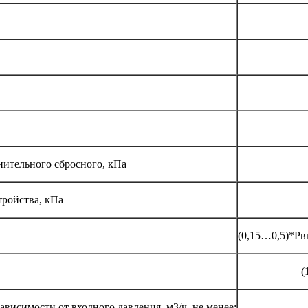
нительного сбросного, кПа
ройства, кПа
(0,15…0,5)*Рв
(
ависимости от входного давления, м3/ч, не менее: