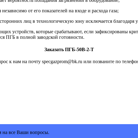
ет вероятность попадания загрязнений в оборудование;
езависимо от его показателей на входе и расхода газа;
сторонних лиц в технологическую зону исключается благодаря 
ющих устройств, которые срабатывают, если зафиксированы кри
ся ПГБ в полной заводской готовности.
Заказать ПГБ-50В-2-Т
рос к нам на почту specgazprom@bk.ru или позваните по телефон
м на все Ваши вопросы.