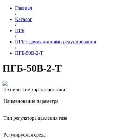
Главная
/
Каталог
/
ПГБ
/
ПГБ с двумя линиями редуцирования
/
ПГБ-50В-2-Т
ПГБ-50В-2-Т
Технические характеристики:
Наименование параметра
Тип регулятора давления газа
Регулируемая среда