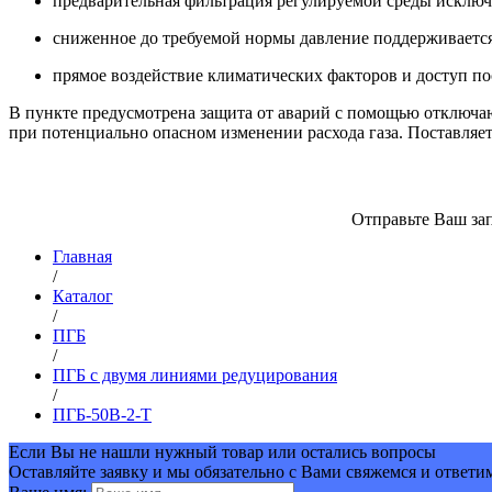
предварительная фильтрация регулируемой среды исключа
сниженное до требуемой нормы давление поддерживается н
прямое воздействие климатических факторов и доступ по
В пункте предусмотрена защита от аварий с помощью отключа
при потенциально опасном изменении расхода газа. Поставляет
Отправьте Ваш зап
Главная
/
Каталог
/
ПГБ
/
ПГБ с двумя линиями редуцирования
/
ПГБ-50В-2-Т
Если Вы не нашли нужный товар или остались вопросы
Оставляйте заявку и мы обязательно с Вами свяжемся и ответи