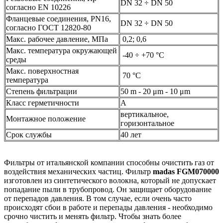
DN 32 ÷ DN 50
согласно EN 10226
Фланцевые соединения, PN16,
DN 32 ÷ DN 50
согласно ГОСТ 12820-80
Макс. рабочее давление, МПа
0,2; 0,6
Макс. температура окружающей
-40 ÷ +70 °C
среды
Макс. поверхностная
70 °C
температура
Степень фильтрации
50 m - 20 μm - 10 μm
Класс герметичности
А
вертикальное,
Монтажное положение
горизонтальное
Срок службы
40 лет
Фильтры от итальянской компании способны очистить газ от
воздействия механических частиц. Фильтр
madas FGM070000
изготовлен из синтетического волокна, который не допускает
попадание пыли в трубопровод. Он защищает оборудование
от перепадов давления. В том случае, если очень часто
происходят сбои в работе и перепады давления - необходимо
срочно чистить и менять фильтр. Чтобы знать более