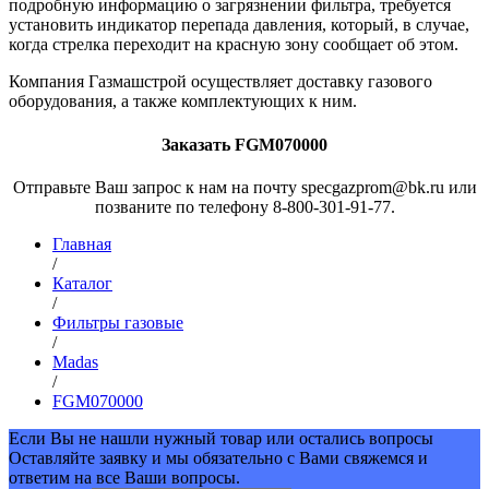
подробную информацию о загрязнении фильтра, требуется
установить индикатор перепада давления, который, в случае,
когда стрелка переходит на красную зону сообщает об этом.
Компания Газмашстрой осуществляет доставку газового
оборудования, а также комплектующих к ним.
Заказать FGM070000
Отправьте Ваш запрос к нам на почту specgazprom@bk.ru или
позваните по телефону 8-800-301-91-77.
Главная
/
Каталог
/
Фильтры газовые
/
Madas
/
FGM070000
Если Вы не нашли нужный товар или остались вопросы
Оставляйте заявку и мы обязательно с Вами свяжемся и
ответим на все Ваши вопросы.