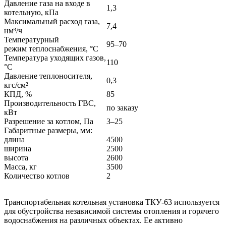
Давление газа на входе в
1,3
котельную, кПа
Максимальный расход газа,
7,4
нм³/ч
Температурный
95–70
режим теплоснабжения, °С
Температура уходящих газов,
110
°С
Давление теплоносителя,
0,3
кгс/см²
КПД, %
85
Производительность ГВС,
по заказу
кВт
Разрешение за котлом, Па
3–25
Габаритные размеры, мм:
длина
4500
ширина
2500
высота
2600
Масса, кг
3500
Количество котлов
2
Транспортабельная котельная установка ТКУ-63 используется
для обустройства независимой системы отопления и горячего
водоснабжения на различных объектах. Ее активно