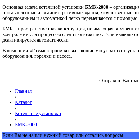
Основная задача котельной установки
БМК-2000
– организация
промышленные и административные здания, хозяйственные пос
оборудованием и автоматикой легко перемещаются с помощью
БМК – пространственная конструкция, не имеющая внутренних
контроле нет. За процессом следит автоматика. Если выявляютс
деактивируется автоматически.
В компании «Газмашстрой» все желающие могут заказать уста
оборудования, горелки и насоса.
Отправьте Ваш зап
Главная
/
Каталог
/
Котельные установки
/
БМК-2000
Если Вы не нашли нужный товар или остались вопросы