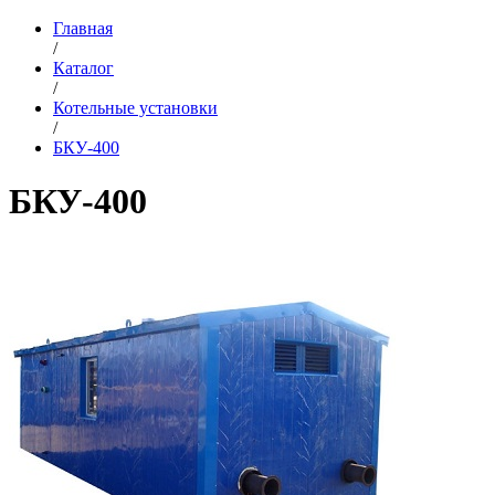
Главная
/
Каталог
/
Котельные установки
/
БКУ-400
БКУ-400