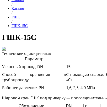
/
Каталог
/
ГШК
/
ГШК-15С
ГШК-15С
Технические характеристики:
Параметр
Условный проход, DN
15
Способ крепления к
С помощью сварки. В
трубопроводу
«С»
Рабочее давление, PN
1,6; 2,5; 4,0 МПа
Шаровой кран ГШК под приварку — присоединительны
Обозначение
DN
Lc
L