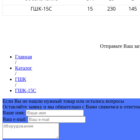
ГШК-15С
15
230
145
Отправьте Ваш зап
Главная
/
Каталог
/
ГШК
/
ГШК-15С
Если Вы не нашли нужный товар или остались вопросы
Оставляйте заявку и мы обязательно с Вами свяжемся и ответи
Ваше имя:
Ваш e-mail: