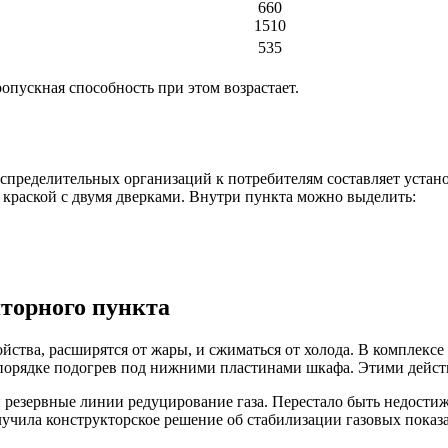
660
1510
535
пускная способность при этом возрастает.
аспределительных организаций к потребителям составляет устан
раской с двумя дверками. Внутри пункта можно выделить:
яторного пункта
ойства, расширятся от жары, и сжиматься от холода. В комплекс
 порядке подогрев под нижними пластинами шкафа. Этими действ
 резервные линии редуцирование газа. Перестало быть недост
учила конструкторское решение об стабилизации газовых показа