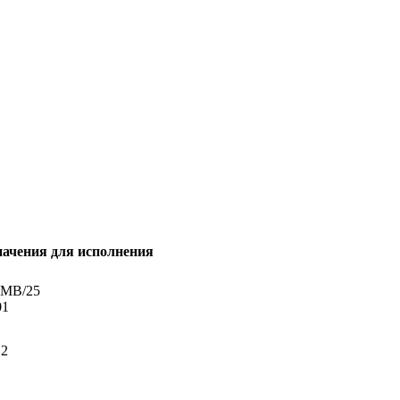
начения для исполнения
МВ/25
01
,2