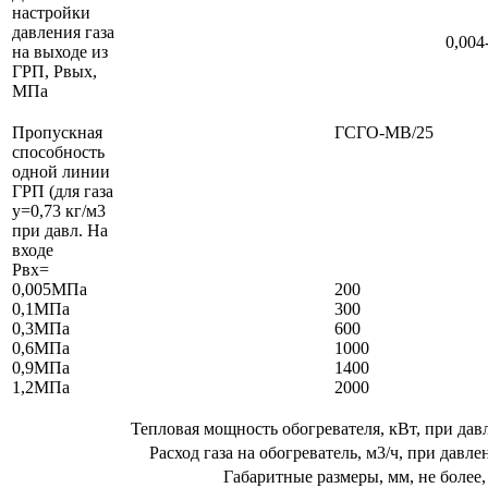
настройки
давления газа
0,004
на выходе из
ГРП, Рвых,
МПа
Пропускная
ГСГО-МВ/25
способность
одной линии
ГРП (для газа
у=0,73 кг/м3
при давл. На
входе
Рвх=
0,005МПа
200
0,1МПа
300
0,3МПа
600
0,6МПа
1000
0,9МПа
1400
1,2МПа
2000
Тепловая мощность обогревателя, кВт, при дав
Расход газа на обогреватель, м3/ч, при давле
Габаритные размеры, мм, не более,