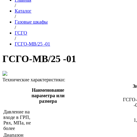
/
Каталог
/
Газовые шкафы
/
ГСГО
/
ГСГО-МВ/25 -01
ГСГО-МВ/25 -01
Технические характеристики:
З
Наименование
параметра или
ГСГО-
размера
-
Давление на
входе в ГРП,
1
Рвх, МПа, не
более
Диапазон