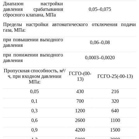
Диапазон настройки
давления срабатывания
0,05–0,075
сбросного клапана, МПа
Пределы настройки автоматического отключения подачи
газа, МПа:
при повышении выходного
0,06–0,08
давления
при понижении выходного
0,0003–0,0020
давления
Пропускная способность, м³/
ГСГО-(00-
ч, при входном давлении
ГСГО-25(-00-13)
13)
МПа:
0,05
430
216
0,1
700
320
0,3
1200
640
0,6
2600
1100
0,9
4200
1500