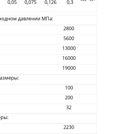
0,05
0,075
0,126
0,3
входном давлении МПа:
2800
5600
13000
16000
19000
азмеры:
100
200
32
еры:
2230