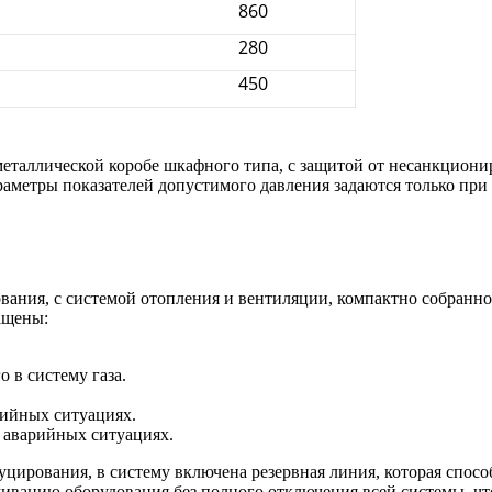
860
280
450
 металлической коробе шкафного типа, с защитой от несанкцио
араметры показателей допустимого давления задаются только при
вания, с системой отопления и вентиляции, компактно собранн
ащены:
 в систему газа.
рийных ситуациях.
в аварийных ситуациях.
цирования, в систему включена резервная линия, которая спосо
живанию оборудования без полного отключения всей системы, чт