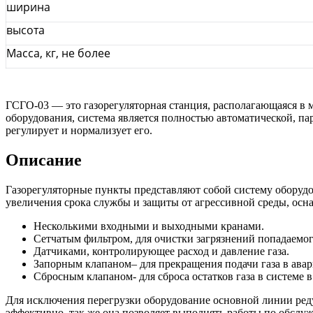
ширина
высота
Масса, кг, не более
ГСГО-03 — это газорегуляторная станция, располагающаяся в
оборудования, система является полностью автоматической, п
регулирует и нормализует его.
Описание
Газорегуляторные пункты представляют собой систему оборудо
увеличения срока службы и защиты от агрессивной среды, осн
Несколькими входными и выходными кранами.
Сетчатым фильтром, для очистки загрязнений попадаемого
Датчиками, контролирующее расход и давление газа.
Запорным клапаном– для прекращения подачи газа в ава
Сбросным клапаном- для сброса остатков газа в системе 
Для исключения перегрузки оборудование основной линии реду
эффективно, так же она позволяет выполнять работы по обслу