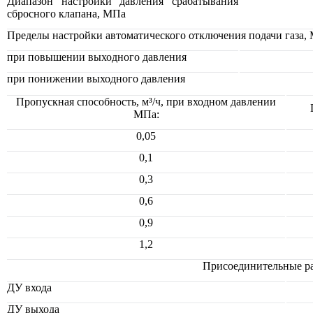
Диапазон настройки давления срабатывания
сбросного клапана, МПа
Пределы настройки автоматического отключения подачи газа,
при повышении выходного давления
при понижении выходного давления
Пропускная способность, м³/ч, при входном давлении
МПа:
0,05
0,1
0,3
0,6
0,9
1,2
Присоединительные р
ДУ входа
ДУ выхода