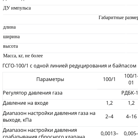
ДУ импульса
Габаритные разме
длина
ширина
высота
Масса, кг, не более
ГСГО-100/1 с одной линией редуцирования и байпасом
100/1
Параметры
100/1
01
Регулятор давления газа
РДБК-1
Давление на входе
1,2
1,2
Диапазон настройки давления газа на
2–4
4–16
выходе, кПа
Диапазон настройки давления
0,0013–
0,005
срабатывания сбросного клапана,