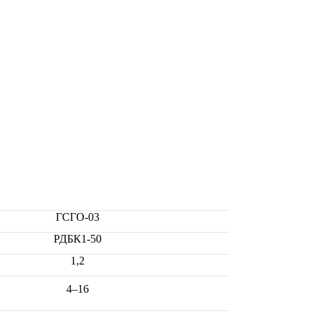
ГСГО-03
РДБК1-50
1,2
4–16