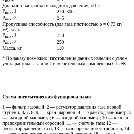
вх
Диапазон настройки выходного давления, кПа:
Р
, 1
270–300
вых
Р
, 2
2–5
вых
Пропускная способность (для газа плотностью ρ = 0,73 кг/
м³), м³/ч:
Р
, 1
750
вых
Р
, 2
250
вых
Масса, кг
110
* По заказу возможно изготовление данных изделий с узлом
учета расхода газа или с измерительным комплексом СГ-ЭК.
Схема пневматическая функциональная
1 — фильтр газовый; 2 — регулятор давления газа первой
ступени; 3, 7, 8, 9, — кран шаровой; 4 — кран под манометр; 5
— выходной манометр; 6 — входной манометр; 10 — клапан
предохранительный сбросной; 11 — счетчик газа; 12 —
регулятор давления газа; 13 — газогорелочное устройство; 14
— регулятор давления газа второй ступени; 15 — кран