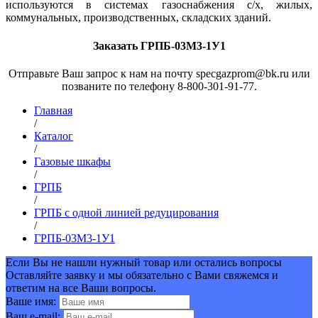
используются в системах газоснабжения с/х, жилых,
коммунальных, производственных, складских зданий.
Заказать ГРПБ-03М3-1У1
Отправьте Ваш запрос к нам на почту specgazprom@bk.ru или
позваните по телефону 8-800-301-91-77.
Главная
/
Каталог
/
Газовые шкафы
/
ГРПБ
/
ГРПБ с одной линией редуцирования
/
ГРПБ-03М3-1У1
Если Вы не нашли нужный товар или остались вопросы
Оставляйте заявку и мы обязательно с Вами свяжемся и
ответим на все Ваши вопросы.
Ваше имя:
Ваш e-mail: