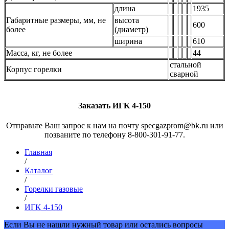
длина
1935
Габаритные размеры, мм, не
высота
600
более
(диаметр)
ширина
610
Масса, кг, не более
44
стальной
Корпус горелки
сварной
Заказать ИГK 4-150
Отправьте Ваш запрос к нам на почту specgazprom@bk.ru или
позваните по телефону 8-800-301-91-77.
Главная
/
Каталог
/
Горелки газовые
/
ИГK 4-150
Если Вы не нашли нужный товар или остались вопросы