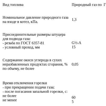
Вид топлива
Природный газ по 
Номинальное давление природного газа
1,3
на входе в котел, кПа.
Присоединительные размеры штуцера
для подвода газа:
G½-А
- резьба по ГОСТ 6357-81
15
- условный проход, мм
Содержание окиси углерода в сухих
неразбавленных продуктах сгорания, %
0,05
по объему, не более
Время отключения горелки
- при прекращении подачи газа;
- после погасания запальной горелки, с:
не более
60
не менее
5