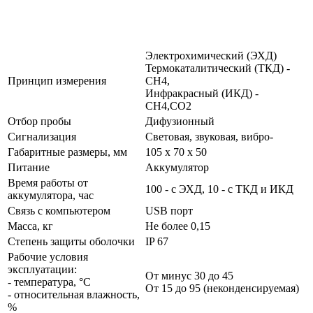
Электрохимический (ЭХД)
Термокаталитический (ТКД) -
Принцип измерения
СН4,
Инфракрасный (ИКД) -
СН4,СО2
Отбор пробы
Дифузионный
Сигнализация
Световая, звуковая, вибро-
Габаритные размеры, мм
105 x 70 x 50
Питание
Аккумулятор
Время работы от
100 - с ЭХД, 10 - с ТКД и ИКД
аккумулятора, час
Связь с компьютером
USB порт
Масса, кг
Не более 0,15
Степень защиты оболочки
IP 67
Рабочие условия
эксплуатации:
От минус 30 до 45
- температура, °С
От 15 до 95 (неконденсируемая)
- относительная влажность,
%