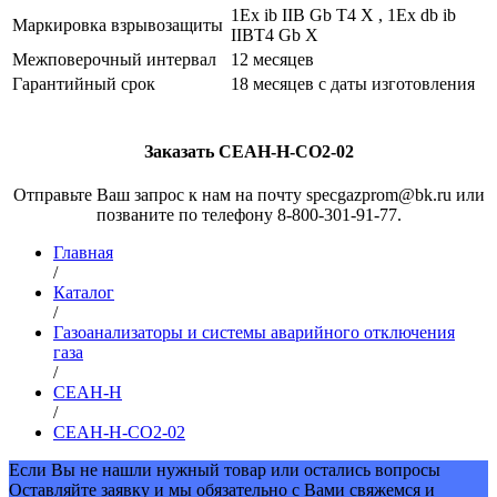
1Ex ib IIB Gb T4 X , 1Ex db ib
Маркировка взрывозащиты
IIBT4 Gb X
Межповерочный интервал
12 месяцев
Гарантийный срок
18 месяцев с даты изготовления
Заказать СЕАН-Н-СО2-02
Отправьте Ваш запрос к нам на почту specgazprom@bk.ru или
позваните по телефону 8-800-301-91-77.
Главная
/
Каталог
/
Газоанализаторы и системы аварийного отключения
газа
/
СЕАН-Н
/
СЕАН-Н-СО2-02
Если Вы не нашли нужный товар или остались вопросы
Оставляйте заявку и мы обязательно с Вами свяжемся и