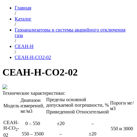
Главная
/
Каталог
/
Газоанализаторы и системы аварийного отключения
газа
/
СЕАН-Н
/
СЕАН-Н-СО2-02
СЕАН-Н-СО2-02
Технические характеристики:
Пределы основной
Диапазон
Пороги мг/
допускаемой погрешности, %
Модель
измерений,
м3
мг/м3
Приведенной
Относительной
СЕАН-
0 – 550
±20
–
Н-СО
-
550 и 3000
2
550 – 3500
–
±20
02