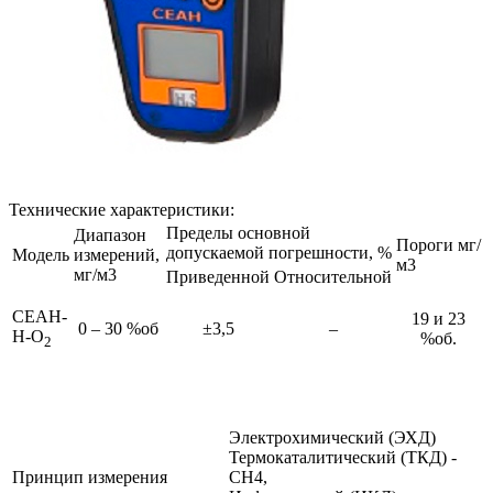
Технические характеристики:
Пределы основной
Диапазон
Пороги мг/
допускаемой погрешности, %
Модель
измерений,
м3
мг/м3
Приведенной
Относительной
СЕАН-
19 и 23
0 – 30 %об
±3,5
–
Н-О
%об.
2
Электрохимический (ЭХД)
Термокаталитический (ТКД) -
Принцип измерения
СН4,