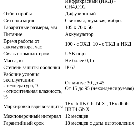
Инфракрасный (ИКД) -
СН4,СО2
Отбор пробы
Дифузионный
Сигнализация
Световая, звуковая, вибро-
Габаритные размеры, мм
105 x 70 x 50
Питание
Аккумулятор
Время работы от
100 - с ЭХД, 10 - с ТКД и ИКД
аккумулятора, час
Связь с компьютером
USB порт
Масса, кг
Не более 0,15
Степень защиты оболочки
IP 67
Рабочие условия
эксплуатации:
От минус 30 до 45
- температура, °С
От 15 до 95 (неконденсируемая)
- относительная влажность,
%
1Ex ib IIB Gb T4 X , 1Ex db ib
Маркировка взрывозащиты
IIBT4 Gb X
Межповерочный интервал
12 месяцев
Гарантийный срок
18 месяцев с даты изготовления