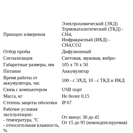
Электрохимический (ЭХД)
Термокаталитический (ТКД) -
Принцип измерения
СН4,
Инфракрасный (ИКД) -
СН4,СО2
Отбор пробы
Дифузионный
Сигнализация
Световая, звуковая, вибро-
Габаритные размеры, мм
105 x 70 x 50
Питание
Аккумулятор
Время работы от
100 - с ЭХД, 10 - с ТКД и ИКД
аккумулятора, час
Связь с компьютером
USB порт
Масса, кг
Не более 0,15
Степень защиты оболочки
IP 67
Рабочие условия
эксплуатации:
От минус 30 до 45
- температура, °С
От 15 до 95 (неконденсируемая)
- относительная влажность,
%