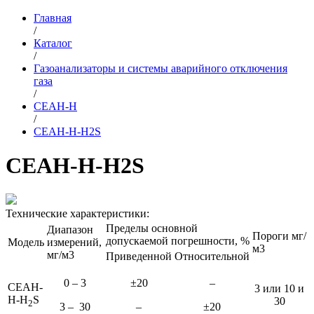
Главная
/
Каталог
/
Газоанализаторы и системы аварийного отключения
газа
/
СЕАН-Н
/
СЕАН-Н-H2S
СЕАН-Н-H2S
Технические характеристики:
Пределы основной
Диапазон
Пороги мг/
допускаемой погрешности, %
Модель
измерений,
м3
мг/м3
Приведенной
Относительной
0 – 3
±20
–
СЕАН-
3 или 10 и
Н-H
S
30
2
3 – 30
–
±20