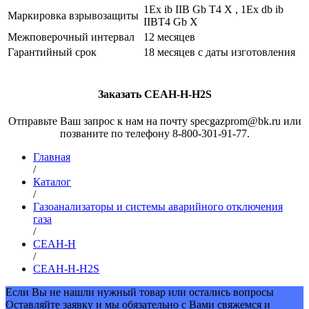
1Ex ib IIB Gb T4 X , 1Ex db ib
Маркировка взрывозащиты
IIBT4 Gb X
Межповерочный интервал
12 месяцев
Гарантийный срок
18 месяцев с даты изготовления
Заказать СЕАН-Н-H2S
Отправьте Ваш запрос к нам на почту specgazprom@bk.ru или
позваните по телефону 8-800-301-91-77.
Главная
/
Каталог
/
Газоанализаторы и системы аварийного отключения
газа
/
СЕАН-Н
/
СЕАН-Н-H2S
Если Вы не нашли нужный товар или остались вопросы
Оставляйте заявку и мы обязательно с Вами свяжемся и