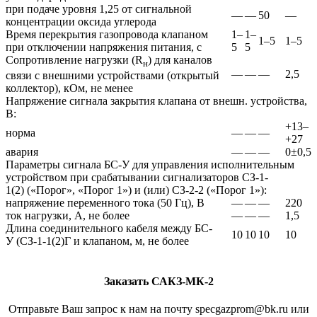
при подаче уровня 1,25 от сигнальной
—
—
50
—
концентрации оксида углерода
Время перекрытия газопровода клапаном
1–
1–
1–5
1–5
при отключении напряжения питания, с
5
5
Сопротивление нагрузки (R
) для каналов
н
—
—
—
2,5
связи с внешними устройствами (открытый
коллектор), кОм, не менее
Напряжение сигнала закрытия клапана от внешн. устройства,
В:
+13–
норма
—
—
—
+27
авария
—
—
—
0±0,5
Параметры сигнала БС-У для управления исполнительным
устройством при срабатывании сигнализаторов СЗ-1-
1(2) («Порог», «Порог 1») и (или) СЗ-2-2 («Порог 1»):
напряжение переменного тока (50 Гц), В
—
—
—
220
ток нагрузки, А, не более
—
—
—
1,5
Длина соединительного кабеля между БС-
10
10
10
10
У (СЗ-1-1(2)Г и клапаном, м, не более
Заказать САКЗ-МК-2
Отправьте Ваш запрос к нам на почту specgazprom@bk.ru или