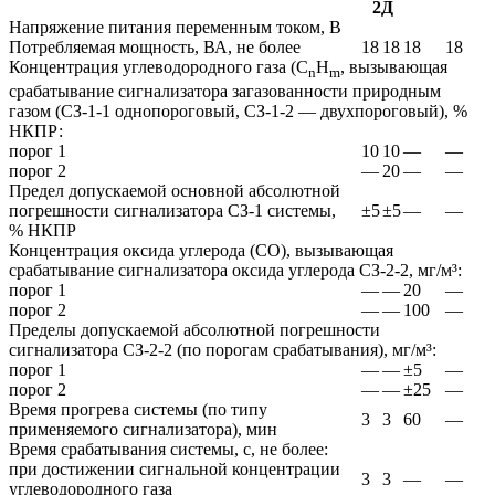
2Д
Напряжение питания переменным током, В
Потребляемая мощность, ВА, не более
18
18
18
18
Концентрация углеводородного газа (C
H
, вызывающая
n
m
срабатывание сигнализатора загазованности природным
газом (СЗ-1-1 однопороговый, СЗ-1-2 — двухпороговый), %
НКПР:
порог 1
10
10
—
—
порог 2
—
20
—
—
Предел допускаемой основной абсолютной
погрешности сигнализатора СЗ-1 системы,
±5
±5
—
—
% НКПР
Концентрация оксида углерода (СО), вызывающая
срабатывание сигнализатора оксида углерода СЗ-2-2, мг/м³:
порог 1
—
—
20
—
порог 2
—
—
100
—
Пределы допускаемой абсолютной погрешности
сигнализатора СЗ-2-2 (по порогам срабатывания), мг/м³:
порог 1
—
—
±5
—
порог 2
—
—
±25
—
Время прогрева системы (по типу
3
3
60
—
применяемого сигнализатора), мин
Время срабатывания системы, с, не более:
при достижении сигнальной концентрации
3
3
—
—
углеводородного газа