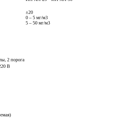
±20
0 – 5 мг/м3
5 – 50 мг/м3
лы, 2 порога
220 В
уемая)