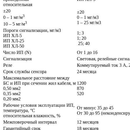
относительная
±20
±20
3
0 – 1 мг/м3
0 – 1 мг/м
1 – 25 мг/м3
3
10 – 5 мг/м
Пороги сигнализации, мг/м3
1; 3
ИП ХЛ-5
1; 20
ИП ХЛ-25
25; 40
ИП ХЛ-50
Число ИП (N)
От 1 до 16
Сигнализация
Световая, релейные сигна
Реле
Коммутируемый ток 3 А, 
Срок службы сенсора
24 месяца
Максимальное расстояние между
БС и ИП при сечении жил кабеля, м
1200
0,50 мм2
870
0,35 мм2
520
0,20 мм2
Рабочие условия эксплуатации ИП,
От минус 35 до 45
температура, °С
От 30 до 95 (неконденсир
относительная влажность, %
Межповерочный интервал
12 месяцев
Гарантийный срок
18 месяцев