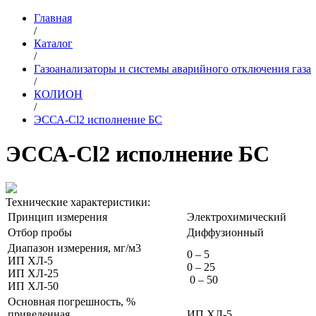
Главная
/
Каталог
/
Газоанализаторы и системы аварийного отключения газа
/
КОЛИОН
/
ЭССА-Сl2 исполнение БС
ЭССА-Сl2 исполнение БС
Технические характеристики:
Принцип измерения
Электрохимический
Отбор пробы
Диффузионный
Диапазон измерения, мг/м3
0 – 5
ИП ХЛ-5
0 – 25
ИП ХЛ-25
0 – 50
ИП ХЛ-50
Основная погрешность, %
приведенная
ИП ХЛ-5