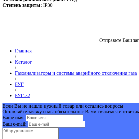
Степень защиты:
IP30
Отправьте Ваш зап
Главная
/
Каталог
/
Газоанализаторы и системы аварийного отключения газа
/
БУГ
/
БУГ-32
Если Вы не нашли нужный товар или остались вопросы
Оставляйте заявку и мы обязательно с Вами свяжемся и ответи
Ваше имя:
Ваш e-mail: