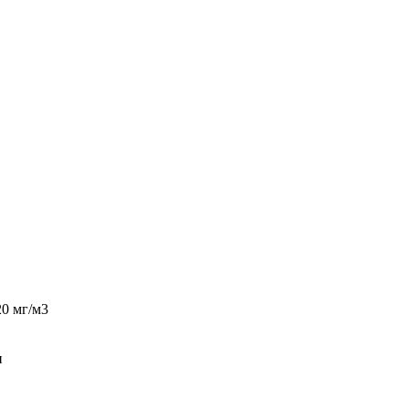
20 мг/м3
н