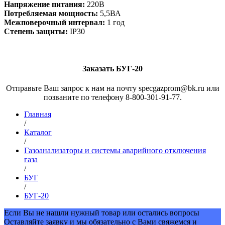
Напряжение питания:
220В
Потребляемая мощность:
5,5ВА
Межповерочный интервал:
1 год
Степень защиты:
IP30
Заказать БУГ-20
Отправьте Ваш запрос к нам на почту specgazprom@bk.ru или
позваните по телефону 8-800-301-91-77.
Главная
/
Каталог
/
Газоанализаторы и системы аварийного отключения
газа
/
БУГ
/
БУГ-20
Если Вы не нашли нужный товар или остались вопросы
Оставляйте заявку и мы обязательно с Вами свяжемся и