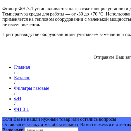
Фильтр ФН-3-1 устанавливается на газосжигающие установки д
Температура среды для работы — от -30 до +70 °C. Использов
применяется на тепловом оборудовании с маленькой мощность
не имеет значения.
При производстве оборудования мы учитываем замечания и пож
Отправьте Ваш зап
Главная
/
Каталог
/
Фильтры газовые
/
ФН
/
ФН-3-1
Если Вы не нашли нужный товар или остались вопросы
Оставляйте заявку и мы обязательно с Вами свяжемся и ответи
Ваше имя: