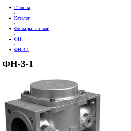
Главная
/
Каталог
/
Фильтры газовые
/
ФН
/
ФН-3-1
ФН-3-1