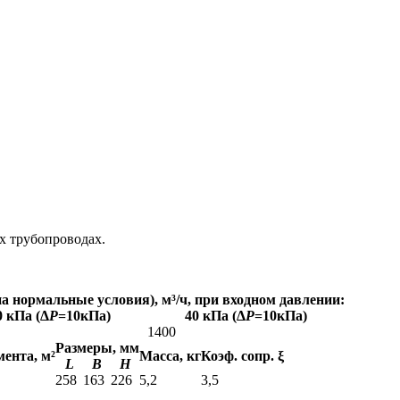
х трубопроводах.
а нормальные условия), м³/ч, при входном давлении:
0 кПа (Δ
Р
=10кПа)
40 кПа (Δ
Р
=10кПа)
1400
Размеры, мм
ента, м²
Масса, кг
Коэф. сопр. ξ
L
B
H
258
163
226
5,2
3,5