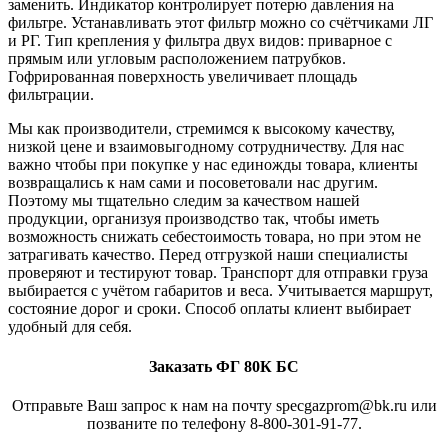
заменить. Индикатор контролирует потерю давления на
фильтре. Устанавливать этот фильтр можно со счётчиками ЛГ
и РГ. Тип крепления у фильтра двух видов: приварное с
прямым или угловым расположением патрубков.
Гофрированная поверхность увеличивает площадь
фильтрации.
Мы как производители, стремимся к высокому качеству,
низкой цене и взаимовыгодному сотрудничеству. Для нас
важно чтобы при покупке у нас единожды товара, клиенты
возвращались к нам сами и посоветовали нас другим.
Поэтому мы тщательно следим за качеством нашей
продукции, организуя производство так, чтобы иметь
возможность снижать себестоимость товара, но при этом не
затрагивать качество. Перед отгрузкой наши специалисты
проверяют и тестируют товар. Транспорт для отправки груза
выбирается с учётом габаритов и веса. Учитывается маршрут,
состояние дорог и сроки. Способ оплаты клиент выбирает
удобный для себя.
Заказать ФГ 80К БС
Отправьте Ваш запрос к нам на почту specgazprom@bk.ru или
позваните по телефону 8-800-301-91-77.