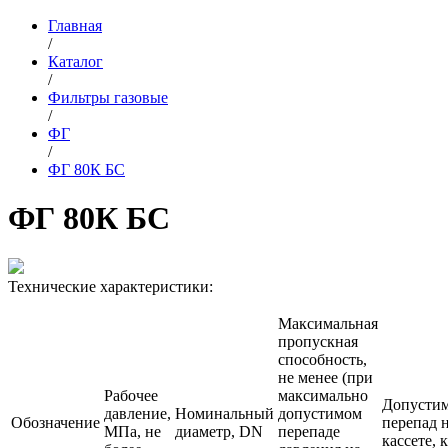
Главная
/
Каталог
/
Фильтры газовые
/
ФГ
/
ФГ 80К БС
ФГ 80К БС
Технические характеристики:
Максимальная
пропускная
способность,
не менее (при
Рабочее
максимально
Допусти
давление,
Номинальный
допустимом
Обозначение
перепад 
МПа, не
диаметр, DN
перепаде
кассете, 