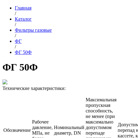
Главная
/
Каталог
/
Фильтры газовые
/
ФГ
/
ФГ 50Ф
ФГ 50Ф
Технические характеристики:
Максимальная
пропускная
способность,
не менее (при
Рабочее
максимально
Допусти
давление,
Номинальный
допустимом
Обозначение
перепад 
МПа, не
диаметр, DN
перепаде
кассете, 