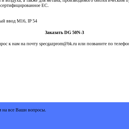
за и воздуха, а также для метана, производимого биологическим
, сертифицированное ЕС.
ый ввод M16, IP 54
Заказать DG 50N-3
рос к нам на почту specgazprom@bk.ru или позваните по телефон
м на все Ваши вопросы.