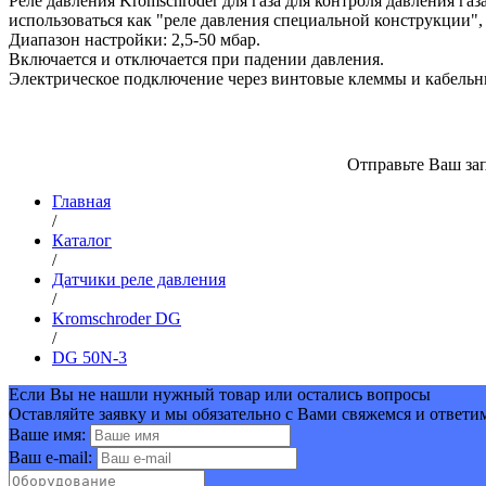
Реле давления Kromschroder для газа для контроля давления га
использоваться как "реле давления специальной конструкции"
Диапазон настройки: 2,5-50 мбар.
Включается и отключается при падении давления.
Электрическое подключение через винтовые клеммы и кабельн
Отправьте Ваш зап
Главная
/
Каталог
/
Датчики реле давления
/
Kromschroder DG
/
DG 50N-3
Если Вы не нашли нужный товар или остались вопросы
Оставляйте заявку и мы обязательно с Вами свяжемся и ответи
Ваше имя:
Ваш e-mail: