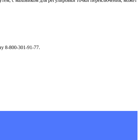
 путем, с маховиком для регулировки точки переключения, может
у 8-800-301-91-77.