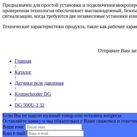
Предназначен для простой установки и подключения микропере
проверенная технология обеспечивает высоконадежный, безоп
сигнализации, когда требуются две независимые установки ил
Технические характеристики продукта, такие как рабочие хара
Отправьте Ваш зап
Главная
/
Каталог
/
Датчики реле давления
/
Kromschroder DG
/
DG 500U-3 32
Если Вы не нашли нужный товар или остались вопросы
Оставляйте заявку и мы обязательно с Вами свяжемся и ответи
Ваше имя:
Ваш e-mail: