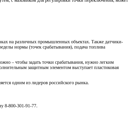
 путем, с маховиком для регулировки точки переключения, может
новках на различных промышленных объектах. Также датчики-
ределы нормы (точек срабатывания), подача топлива
ожно – чтобы задать точки срабатывания, нужно легким
полнительным защитным элементом выступает пластиковая
яется одним из лидеров российского рынка.
у 8-800-301-91-77.