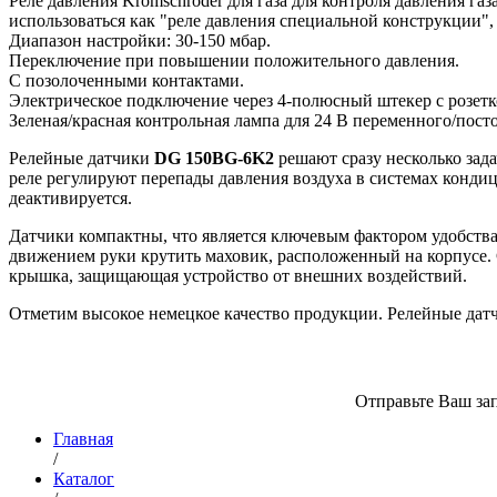
Реле давления Kromschroder для газа для контроля давления га
использоваться как "реле давления специальной конструкции"
Диапазон настройки: 30-150 мбар.
Переключение при повышении положительного давления.
С позолоченными контактами.
Электрическое подключение через 4-полюсный штекер с розетк
Зеленая/красная контрольная лампа для 24 В переменного/пост
Релейные датчики
DG 150BG-6K2
решают сразу несколько зада
реле регулируют перепады давления воздуха в системах кондиц
деактивируется.
Датчики компактны, что является ключевым фактором удобства
движением руки крутить маховик, расположенный на корпусе.
крышка, защищающая устройство от внешних воздействий.
Отметим высокое немецкое качество продукции. Релейные датч
Отправьте Ваш зап
Главная
/
Каталог