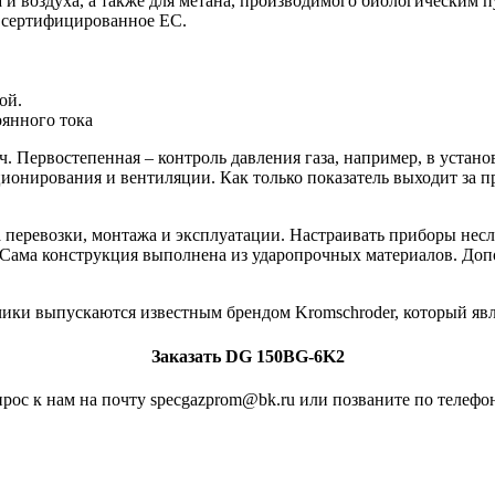
за и воздуха, а также для метана, производимого биологическим
, сертифицированное ЕС.
ой.
оянного тока
ч. Первостепенная – контроль давления газа, например, в уста
ионирования и вентиляции. Как только показатель выходит за п
 перевозки, монтажа и эксплуатации. Настраивать приборы несл
 Сама конструкция выполнена из ударопрочных материалов. До
ики выпускаются известным брендом Kromschroder, который явл
Заказать DG 150BG-6K2
рос к нам на почту specgazprom@bk.ru или позваните по телефон