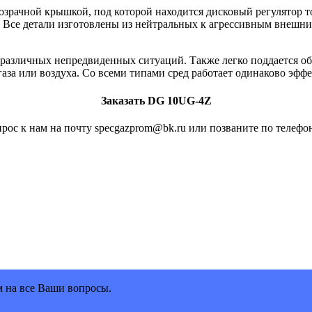
озрачной крышкой, под которой находится дисковый регулятор 
 Все детали изготовлены из нейтральных к агрессивным внешним
и различных непредвиденных ситуаций. Также легко поддается 
газа или воздуха. Со всеми типами сред работает одинаково эфф
Заказать DG 10UG-4Z
рос к нам на почту specgazprom@bk.ru или позваните по телефон
м на все Ваши вопросы.