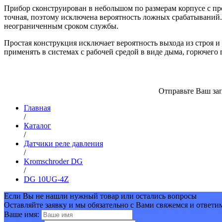
Прибор сконструирован в небольшом по размерам корпусе с пр
точная, поэтому исключена вероятность ложных срабатываний.
неограниченным сроком службы.
Простая конструкция исключает вероятность выхода из строя 
применять в системах с рабочей средой в виде дыма, горючего 
Отправьте Ваш зап
Главная
/
Каталог
/
Датчики реле давления
/
Kromschroder DG
/
DG 10UG-4Z
Если Вы не нашли нужный товар или остались вопросы
Оставляйте заявку и мы обязательно с Вами свяжемся и ответи
Ваше имя: